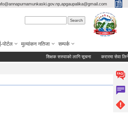
nfo@annapurnamunkaski.gov.np,apgaupalika@gmail.com
Search form
Search
ई-पोर्टल
मुल्यांकन नतिजा
सम्पर्क
शिक्षक सरुवाको लागि सूचना
करारमा सेवा लिने सम्बन्