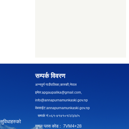
सम्पर्क विवरण
अन्नपूर्ण गाउँपालिका,कास्की,नेपाल
इमेल:
apgaupalika@gmail.com
,
info@annapurnamunkaski.gov.np
वेबसाईट:annapurnamunkaski.gov.np
सम्पर्क नं:०६१-४१४१०१/२/३/४/५
सुविधाहरुको
गुगल प्लस कोड : 7VM4+28