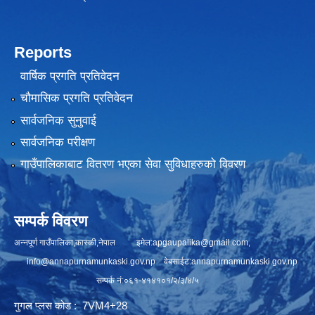
Reports
वार्षिक प्रगति प्रतिवेदन
चौमासिक प्रगति प्रतिवेदन
सार्वजनिक सुनुवाई
सार्वजनिक परीक्षण
गाउँपालिकाबाट वितरण भएका सेवा सुविधाहरुको विवरण
सम्पर्क विवरण
अन्नपूर्ण गाउँपालिका,कास्की,नेपाल इमेल:
apgaupalika@gmail.com
,
info@annapurnamunkaski.gov.np
वेबसाईट:annapurnamunkaski.gov.np
सम्पर्क नं:०६१-४१४१०१/२/३/४/५
गुगल प्लस कोड : 7VM4+28