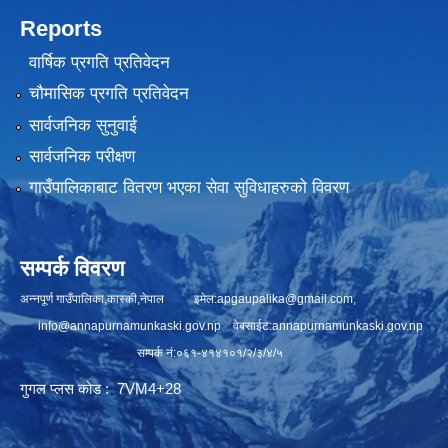
Reports
वार्षिक प्रगति प्रतिवेदन
चौमासिक प्रगति प्रतिवेदन
सार्वजनिक सुनुवाई
सार्वजनिक परीक्षण
गाउँपालिकाबाट वितरण भएका सेवा सुविधाहरुको विवरण
सम्पर्क विवरण
अन्नपूर्ण गाउँपालिका,कास्की,नेपाल इमेल:
apgaupalika@gmail.com
,
info@annapurnamunkaski.gov.np
वेबसाईट:annapurnamunkaski.gov.np
सम्पर्क नं:०६१-४१४१०१/२/३/४/५
गुगल प्लस कोड : 7VM4+28