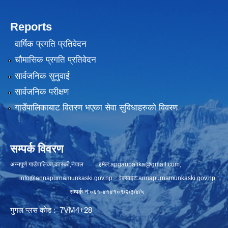
Reports
वार्षिक प्रगति प्रतिवेदन
चौमासिक प्रगति प्रतिवेदन
सार्वजनिक सुनुवाई
सार्वजनिक परीक्षण
गाउँपालिकाबाट वितरण भएका सेवा सुविधाहरुको विवरण
सम्पर्क विवरण
अन्नपूर्ण गाउँपालिका,कास्की,नेपाल इमेल:
apgaupalika@gmail.com
,
info@annapurnamunkaski.gov.np
वेबसाईट:annapurnamunkaski.gov.np
सम्पर्क नं:०६१-४१४१०१/२/३/४/५
गुगल प्लस कोड : 7VM4+28