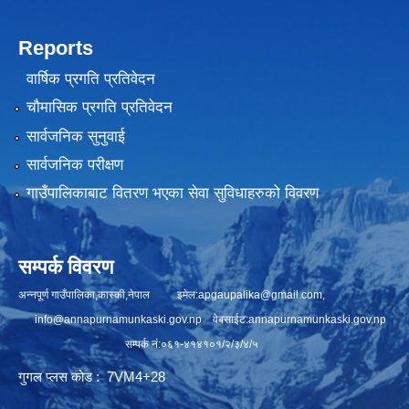
Reports
वार्षिक प्रगति प्रतिवेदन
चौमासिक प्रगति प्रतिवेदन
सार्वजनिक सुनुवाई
सार्वजनिक परीक्षण
गाउँपालिकाबाट वितरण भएका सेवा सुविधाहरुको विवरण
सम्पर्क विवरण
अन्नपूर्ण गाउँपालिका,कास्की,नेपाल इमेल:
apgaupalika@gmail.com
,
info@annapurnamunkaski.gov.np
वेबसाईट:annapurnamunkaski.gov.np
सम्पर्क नं:०६१-४१४१०१/२/३/४/५
गुगल प्लस कोड : 7VM4+28