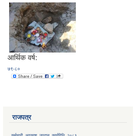
आर्थिक वर्ष:
७९-८०
राजपत्र
कर्मचारी_अवकाश_उपदान_कार्यविधि_२०८३