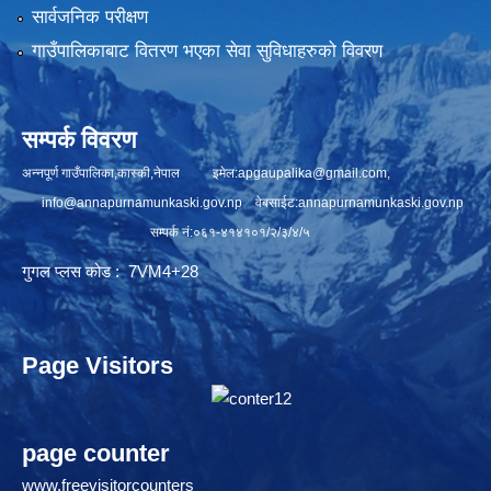
सार्वजनिक परीक्षण
गाउँपालिकाबाट वितरण भएका सेवा सुविधाहरुको विवरण
सम्पर्क विवरण
अन्नपूर्ण गाउँपालिका,कास्की,नेपाल इमेल:
apgaupalika@gmail.com
,
info@annapurnamunkaski.gov.np
वेबसाईट:annapurnamunkaski.gov.np
सम्पर्क नं:०६१-४१४१०१/२/३/४/५
गुगल प्लस कोड : 7VM4+28
Page Visitors
page counter
www.freevisitorcounters