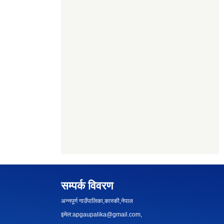
सम्पर्क विवरण
अन्नपूर्ण गाउँपालिका,कास्की,नेपाल
इमेल:
apgaupalika@gmail.com
,