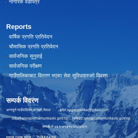
नागरिक वडापत्र
Reports
वार्षिक प्रगति प्रतिवेदन
चौमासिक प्रगति प्रतिवेदन
सार्वजनिक सुनुवाई
सार्वजनिक परीक्षण
गाउँपालिकाबाट वितरण भएका सेवा सुविधाहरुको विवरण
सम्पर्क विवरण
अन्नपूर्ण गाउँपालिका,कास्की,नेपाल इमेल:
apgaupalika@gmail.com
,
info@annapurnamunkaski.gov.np
वेबसाईट:annapurnamunkaski.gov.np
सम्पर्क नं:०६१-४१४१०१/२/३/४/५
गुगल प्लस कोड : 7VM4+28