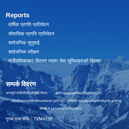
Reports
वार्षिक प्रगति प्रतिवेदन
चौमासिक प्रगति प्रतिवेदन
सार्वजनिक सुनुवाई
सार्वजनिक परीक्षण
गाउँपालिकाबाट वितरण भएका सेवा सुविधाहरुको विवरण
सम्पर्क विवरण
अन्नपूर्ण गाउँपालिका,कास्की,नेपाल इमेल:
apgaupalika@gmail.com
,
info@annapurnamunkaski.gov.np
वेबसाईट:annapurnamunkaski.gov.np
सम्पर्क नं:०६१-४१४१०१/२/३/४/५
गुगल प्लस कोड : 7VM4+28