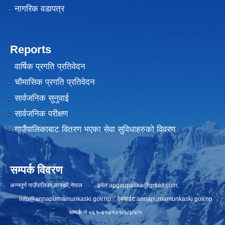
नागरिक वडापत्र
Reports
वार्षिक प्रगति प्रतिवेदन
चौमासिक प्रगति प्रतिवेदन
सार्वजनिक सुनुवाई
सार्वजनिक परीक्षण
गाउँपालिकाबाट वितरण भएका सेवा सुविधाहरुको विवरण
सम्पर्क विवरण
अन्नपूर्ण गाउँपालिका,कास्की,नेपाल इमेल:
apgaupalika@gmail.com
,
info@annapurnamunkaski.gov.np
वेबसाईट:annapurnamunkaski.gov.np
सम्पर्क नं:०६१-४१४१०१/२/३/४/५