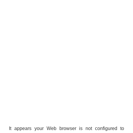
आवास पूर्णनिर्माण तथा प्रबलिकरण सम्बन्धि अन्नपूर्ण गाउँपालिकाको प्रोफाईल
It appears your Web browser is not configured to