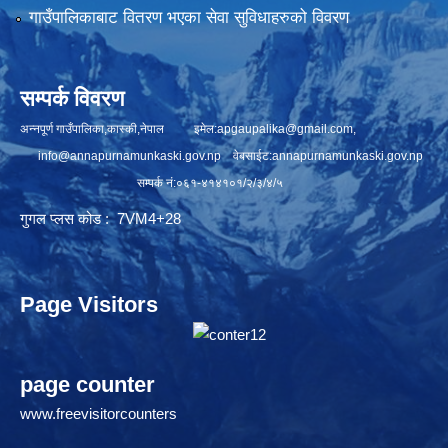
गाउँपालिकाबाट वितरण भएका सेवा सुविधाहरुको विवरण
सम्पर्क विवरण
अन्नपूर्ण गाउँपालिका,कास्की,नेपाल इमेल:
apgaupalika@gmail.com
,
info@annapurnamunkaski.gov.np
वेबसाईट:annapurnamunkaski.gov.np
सम्पर्क नं:०६१-४१४१०१/२/३/४/५
गुगल प्लस कोड : 7VM4+28
Page Visitors
page counter
www.freevisitorcounters