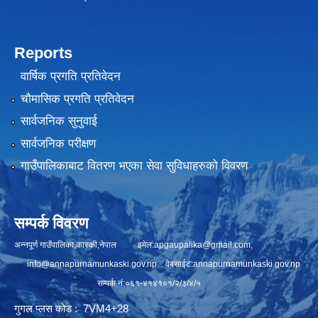
Reports
वार्षिक प्रगति प्रतिवेदन
चौमासिक प्रगति प्रतिवेदन
सार्वजनिक सुनुवाई
सार्वजनिक परीक्षण
गाउँपालिकाबाट वितरण भएका सेवा सुविधाहरुको विवरण
सम्पर्क विवरण
अन्नपूर्ण गाउँपालिका,कास्की,नेपाल इमेल:
apgaupalika@gmail.com
,
info@annapurnamunkaski.gov.np
वेबसाईट:annapurnamunkaski.gov.np
सम्पर्क नं:०६१-४१४१०१/२/३/४/५
गुगल प्लस कोड : 7VM4+28