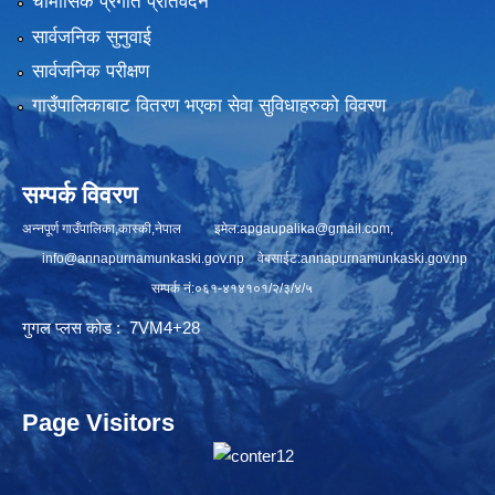
चौमासिक प्रगति प्रतिवेदन
सार्वजनिक सुनुवाई
सार्वजनिक परीक्षण
गाउँपालिकाबाट वितरण भएका सेवा सुविधाहरुको विवरण
सम्पर्क विवरण
अन्नपूर्ण गाउँपालिका,कास्की,नेपाल इमेल:
apgaupalika@gmail.com
,
info@annapurnamunkaski.gov.np
वेबसाईट:annapurnamunkaski.gov.np
सम्पर्क नं:०६१-४१४१०१/२/३/४/५
गुगल प्लस कोड : 7VM4+28
Page Visitors