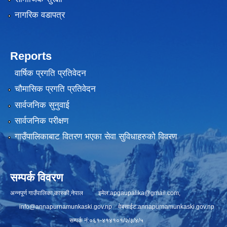
नागरिक वडापत्र
Reports
वार्षिक प्रगति प्रतिवेदन
चौमासिक प्रगति प्रतिवेदन
सार्वजनिक सुनुवाई
सार्वजनिक परीक्षण
गाउँपालिकाबाट वितरण भएका सेवा सुविधाहरुको विवरण
सम्पर्क विवरण
अन्नपूर्ण गाउँपालिका,कास्की,नेपाल इमेल:
apgaupalika@gmail.com
,
info@annapurnamunkaski.gov.np
वेबसाईट:annapurnamunkaski.gov.np
सम्पर्क नं:०६१-४१४१०१/२/३/४/५