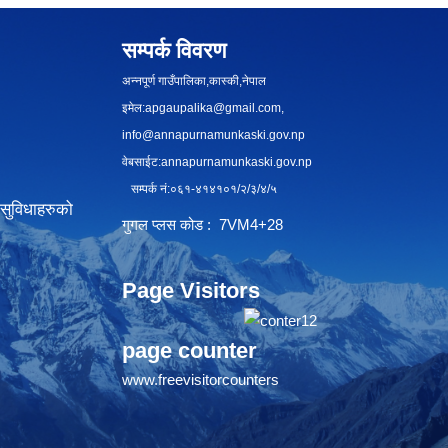
सम्पर्क विवरण
अन्नपूर्ण गाउँपालिका,कास्की,नेपाल
इमेल:
apgaupalika@gmail.com
,
info@annapurnamunkaski.gov.np
वेबसाईट:annapurnamunkaski.gov.np
सम्पर्क नं:०६१-४१४१०१/२/३/४/५
सुविधाहरुको
गुगल प्लस कोड : 7VM4+28
Page Visitors
page counter
www.freevisitorcounters