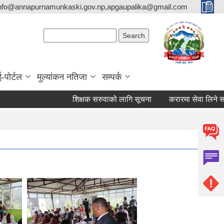
nfo@annapurnamunkaski.gov.np,apgaupalika@gmail.com
Search form
Search
ई-पोर्टल
मुल्यांकन नतिजा
सम्पर्क
शिक्षक सरुवाको लागि सूचना
करारमा सेवा लिने सम्बन्