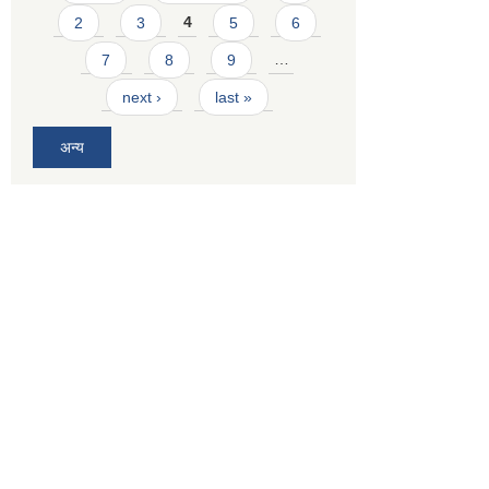
2
3
4
5
6
7
8
9
…
next ›
last »
अन्य