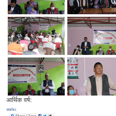
आर्थिक वर्ष:
७७/७८