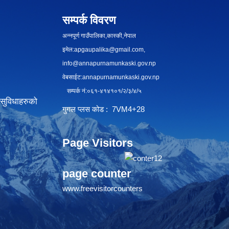
सम्पर्क विवरण
अन्नपूर्ण गाउँपालिका,कास्की,नेपाल
इमेल:
apgaupalika@gmail.com
,
info@annapurnamunkaski.gov.np
वेबसाईट:annapurnamunkaski.gov.np
सम्पर्क नं:०६१-४१४१०१/२/३/४/५
सुविधाहरुको
गुगल प्लस कोड : 7VM4+28
Page Visitors
page counter
www.freevisitorcounters