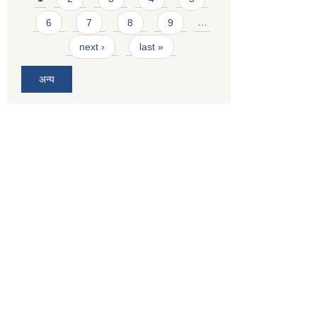
6
7
8
9
…
next ›
last »
अन्य