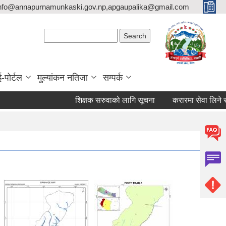
nfo@annapurnamunkaski.gov.np,apgaupalika@gmail.com
Search form
Search
ई-पोर्टल
मुल्यांकन नतिजा
सम्पर्क
शिक्षक सरुवाको लागि सूचना
करारमा सेवा लिने सम्बन्ध