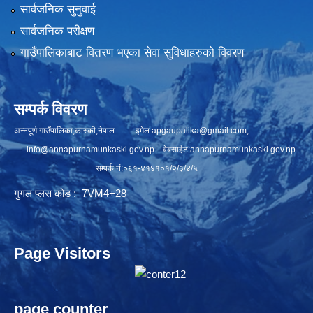
सार्वजनिक सुनुवाई
सार्वजनिक परीक्षण
गाउँपालिकाबाट वितरण भएका सेवा सुविधाहरुको विवरण
सम्पर्क विवरण
अन्नपूर्ण गाउँपालिका,कास्की,नेपाल इमेल:
apgaupalika@gmail.com
,
info@annapurnamunkaski.gov.np
वेबसाईट:annapurnamunkaski.gov.np
सम्पर्क नं:०६१-४१४१०१/२/३/४/५
गुगल प्लस कोड : 7VM4+28
Page Visitors
page counter