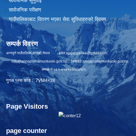
सार्वजनिक सुनुवाई
सार्वजनिक परीक्षण
गाउँपालिकाबाट वितरण भएका सेवा सुविधाहरुको विवरण
सम्पर्क विवरण
अन्नपूर्ण गाउँपालिका,कास्की,नेपाल इमेल:
apgaupalika@gmail.com
,
info@annapurnamunkaski.gov.np
वेबसाईट:annapurnamunkaski.gov.np
सम्पर्क नं:०६१-४१४१०१/२/३/४/५
गुगल प्लस कोड : 7VM4+28
Page Visitors
page counter