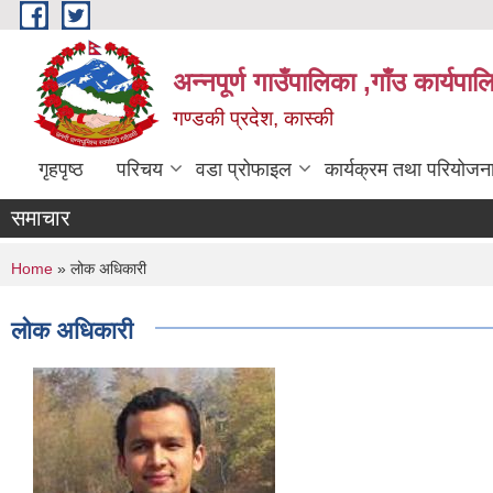
Skip to main content
अन्नपूर्ण गाउँपालिका ,गाँउ कार्यपा
गण्डकी प्रदेश, कास्की
गृहपृष्ठ
परिचय
वडा प्रोफाइल
कार्यक्रम तथा परियोजन
समाचार
You are here
Home
» लोक अधिकारी
लोक अधिकारी