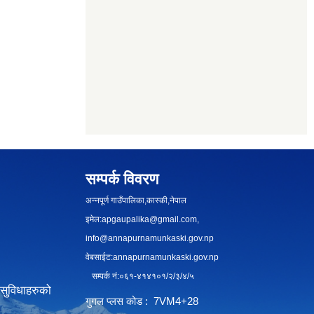
सम्पर्क विवरण
अन्नपूर्ण गाउँपालिका,कास्की,नेपाल
इमेल:
apgaupalika@gmail.com
,
info@annapurnamunkaski.gov.np
वेबसाईट:annapurnamunkaski.gov.np
सम्पर्क नं:०६१-४१४१०१/२/३/४/५
सुविधाहरुको
गुगल प्लस कोड : 7VM4+28