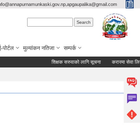
nfo@annapurnamunkaski.gov.np,apgaupalika@gmail.com
Search form
Search
ई-पोर्टल
मुल्यांकन नतिजा
सम्पर्क
शिक्षक सरुवाको लागि सूचना
करारमा सेवा लिने सम्