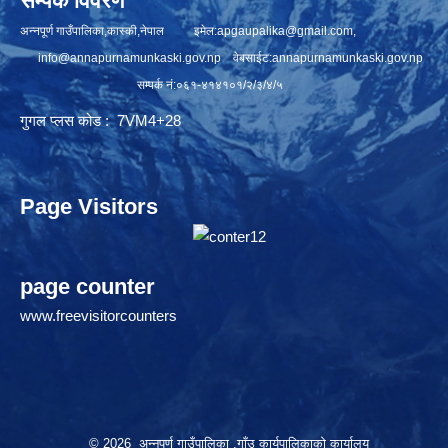
सम्पर्क विवरण
अन्नपूर्ण गाउँपालिका,कास्की,नेपाल इमेल:
apgaupalika@gmail.com
,
info@annapurnamunkaski.gov.np
वेबसाईट:annapurnamunkaski.gov.np
सम्पर्क नं:०६१-४१४१०१/२/३/४/५
गुगल प्लस कोड : 7VM4+28
Page Visitors
page counter
www.freevisitorcounters
© 2026 अन्नपूर्ण गाउँपालिका ,गाँउ कार्यपालिकाको कार्यालय