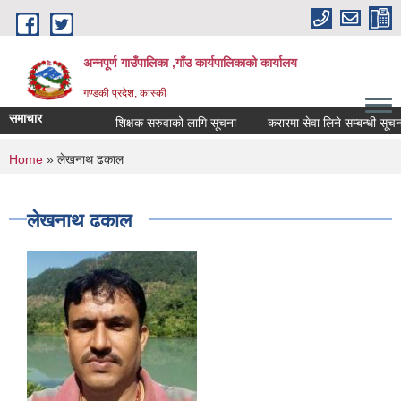
Skip to main content
अन्नपूर्ण गाउँपालिका ,गाँउ कार्यपालिकाको कार्यालय
गण्डकी प्रदेश, कास्की
समाचार
शिक्षक सरुवाको लागि सूचना
करारमा सेवा लिने सम्बन्धी सूचना ।
You are here
Home
» लेखनाथ ढकाल
लेखनाथ ढकाल