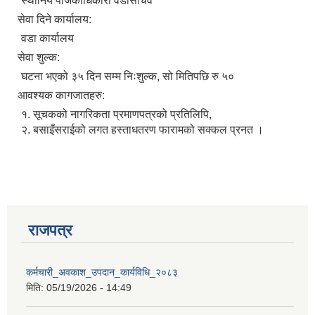
स्थानिय पंजिकाधिकारी वडासचिव
सेवा दिने कार्यालय:
वडा कार्यालय
सेवा शुल्क:
घटना भएको ३५ दिन सम्म निःशुल्क, सो मितिपछि रु ५०
आवश्यक कागजातहरु:
१. सूचकको नागरिकता प्रमाणपत्रको प्रतिलिपि,
२. बसाइँसराईको लगत हस्ताधतरण फारामको सक्कल प्रनत ।
राजपत्र
प्राकृतिक श्रोत तथा बित्त आयोग द्वारा सार्वजनिक कार्यसम्पादन नतिजा
कर्मचारी_अवकाश_उपदान_कार्यविधि_२०८३
मिति:
05/19/2026 - 14:49