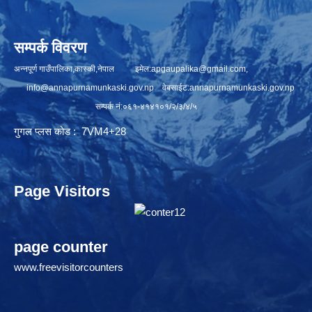
सम्पर्क विवरण
अन्नपूर्ण गाउँपालिका,कास्की,नेपाल इमेल:
apgaupalika@gmail.com
,
info@annapurnamunkaski.gov.np
वेबसाईट:annapurnamunkaski.gov.np
सम्पर्क नं:०६१-४१४१०१/२/३/४/५
गुगल प्लस कोड : 7VM4+28
Page Visitors
page counter
www.freevisitorcounters