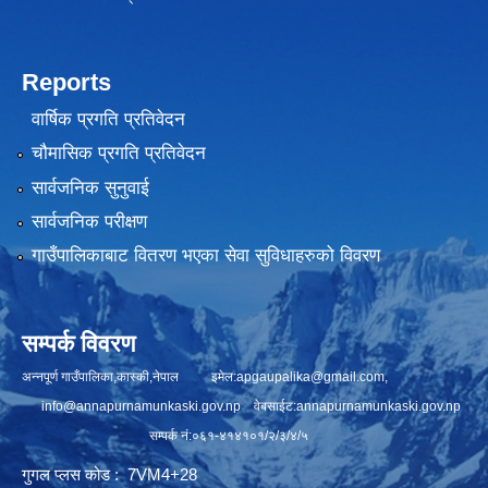
Reports
वार्षिक प्रगति प्रतिवेदन
चौमासिक प्रगति प्रतिवेदन
सार्वजनिक सुनुवाई
सार्वजनिक परीक्षण
गाउँपालिकाबाट वितरण भएका सेवा सुविधाहरुको विवरण
सम्पर्क विवरण
अन्नपूर्ण गाउँपालिका,कास्की,नेपाल इमेल:
apgaupalika@gmail.com
,
info@annapurnamunkaski.gov.np
वेबसाईट:annapurnamunkaski.gov.np
सम्पर्क नं:०६१-४१४१०१/२/३/४/५
गुगल प्लस कोड : 7VM4+28