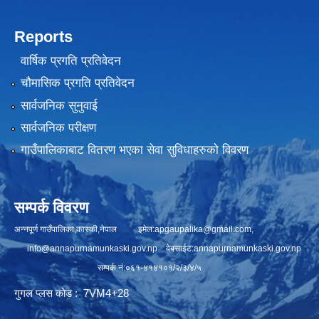
Reports
वार्षिक प्रगति प्रतिवेदन
चौमासिक प्रगति प्रतिवेदन
सार्वजनिक सुनुवाई
सार्वजनिक परीक्षण
गाउँपालिकाबाट वितरण भएका सेवा सुविधाहरुको विवरण
सम्पर्क विवरण
अन्नपूर्ण गाउँपालिका,कास्की,नेपाल इमेल:
apgaupalika@gmail.com
,
info@annapurnamunkaski.gov.np
वेबसाईट:annapurnamunkaski.gov.np
सम्पर्क नं:०६१-४१४१०१/२/३/४/५
गुगल प्लस कोड : 7VM4+28