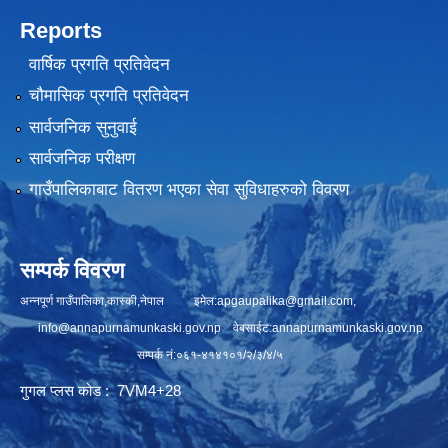
Reports
वार्षिक प्रगति प्रतिवेदन
चौमासिक प्रगति प्रतिवेदन
सार्वजनिक सुनुवाई
सार्वजनिक परीक्षण
गाउँपालिकाबाट वितरण भएका सेवा सुविधाहरुको विवरण
सम्पर्क विवरण
अन्नपूर्ण गाउँपालिका,कास्की,नेपाल इमेल:
apgaupalika@gmail.com
,
info@annapurnamunkaski.gov.np
वेबसाईट:annapurnamunkaski.gov.np
सम्पर्क नं:०६१-४१४१०१/२/३/४/५
गुगल प्लस कोड : 7VM4+28