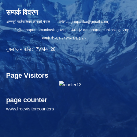
सम्पर्क विवरण
अन्नपूर्ण गाउँपालिका,कास्की,नेपाल इमेल:
apgaupalika@gmail.com
,
info@annapurnamunkaski.gov.np
वेबसाईट:annapurnamunkaski.gov.np
सम्पर्क नं:०६१-४१४१०१/२/३/४/५
गुगल प्लस कोड : 7VM4+28
Page Visitors
page counter
www.freevisitorcounters