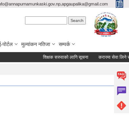
nfo@annapurnamunkaski.gov.np,apgaupalika@gmail.com
Search form
Search
ई-पोर्टल
मुल्यांकन नतिजा
सम्पर्क
शिक्षक सरुवाको लागि सूचना
करारमा सेवा लिने सम्बन्