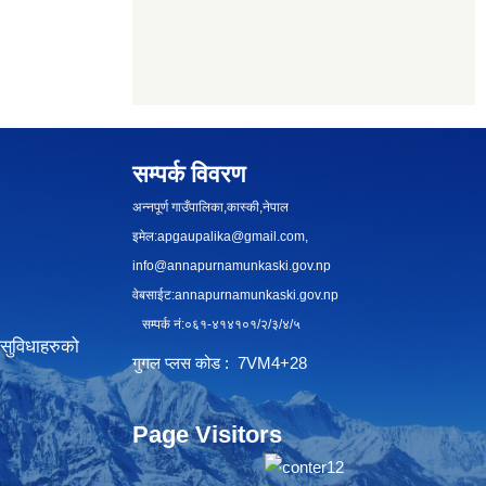
सम्पर्क विवरण
अन्नपूर्ण गाउँपालिका,कास्की,नेपाल
इमेल:
apgaupalika@gmail.com
,
info@annapurnamunkaski.gov.np
वेबसाईट:annapurnamunkaski.gov.np
सम्पर्क नं:०६१-४१४१०१/२/३/४/५
सुविधाहरुको
गुगल प्लस कोड : 7VM4+28
Page Visitors