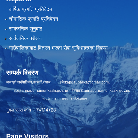
वार्षिक प्रगति प्रतिवेदन
चौमासिक प्रगति प्रतिवेदन
सार्वजनिक सुनुवाई
सार्वजनिक परीक्षण
गाउँपालिकाबाट वितरण भएका सेवा सुविधाहरुको विवरण
सम्पर्क विवरण
अन्नपूर्ण गाउँपालिका,कास्की,नेपाल इमेल:
apgaupalika@gmail.com
,
info@annapurnamunkaski.gov.np
वेबसाईट:annapurnamunkaski.gov.np
सम्पर्क नं:०६१-४१४१०१/२/३/४/५
गुगल प्लस कोड : 7VM4+28
Page Visitors