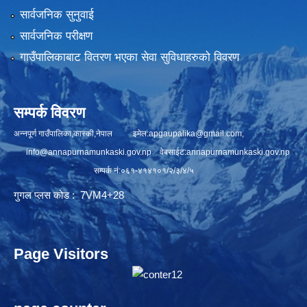
सार्वजनिक सुनुवाई
सार्वजनिक परीक्षण
गाउँपालिकाबाट वितरण भएका सेवा सुविधाहरुको विवरण
सम्पर्क विवरण
अन्नपूर्ण गाउँपालिका,कास्की,नेपाल इमेल:
apgaupalika@gmail.com
,
info@annapurnamunkaski.gov.np
वेबसाईट:annapurnamunkaski.gov.np
सम्पर्क नं:०६१-४१४१०१/२/३/४/५
गुगल प्लस कोड : 7VM4+28
Page Visitors