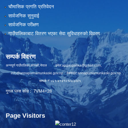
चौमासिक प्रगति प्रतिवेदन
सार्वजनिक सुनुवाई
सार्वजनिक परीक्षण
गाउँपालिकाबाट वितरण भएका सेवा सुविधाहरुको विवरण
सम्पर्क विवरण
अन्नपूर्ण गाउँपालिका,कास्की,नेपाल इमेल:
apgaupalika@gmail.com
,
info@annapurnamunkaski.gov.np
वेबसाईट:annapurnamunkaski.gov.np
सम्पर्क नं:०६१-४१४१०१/२/३/४/५
गुगल प्लस कोड : 7VM4+28
Page Visitors