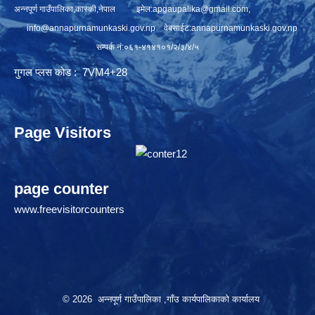
अन्नपूर्ण गाउँपालिका,कास्की,नेपाल इमेल:
apgaupalika@gmail.com
,
info@annapurnamunkaski.gov.np
वेबसाईट:annapurnamunkaski.gov.np
सम्पर्क नं:०६१-४१४१०१/२/३/४/५
गुगल प्लस कोड : 7VM4+28
Page Visitors
page counter
www.freevisitorcounters
© 2026 अन्नपूर्ण गाउँपालिका ,गाँउ कार्यपालिकाको कार्यालय