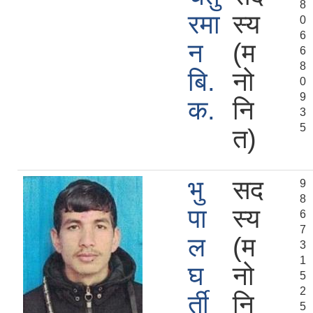
8
रमा
स्य
0
6
न
(म
6
8
बि.
नो
0
9
क.
नि
3
5
त)
भु
सद
9
8
पा
स्य
6
7
ल
(म
3
1
घ
नो
5
2
र्ती
नि
5