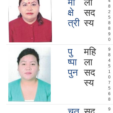
मा
ला
4
8
क्षे
सद
2
5
त्री
स्य
8
8
9
0
पु
महि
9
8
ष्पा
ला
4
5
पुन
सद
1
0
स्य
7
5
6
8
चतु
सद
9