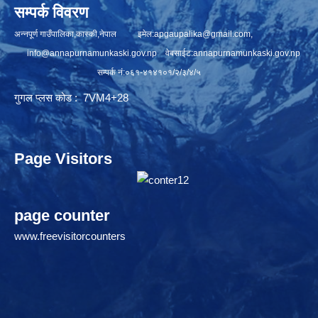
सम्पर्क विवरण
अन्नपूर्ण गाउँपालिका,कास्की,नेपाल इमेल:
apgaupalika@gmail.com
,
info@annapurnamunkaski.gov.np
वेबसाईट:annapurnamunkaski.gov.np
सम्पर्क नं:०६१-४१४१०१/२/३/४/५
गुगल प्लस कोड : 7VM4+28
Page Visitors
page counter
www.freevisitorcounters