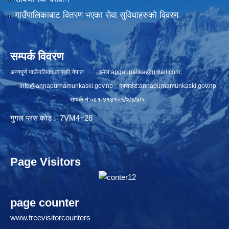
गाउँपालिकाबाट वितरण भएका सेवा सुविधाहरुको विवरण
सम्पर्क विवरण
अन्नपूर्ण गाउँपालिका,कास्की,नेपाल इमेल:
apgaupalika@gmail.com
,
info@annapurnamunkaski.gov.np
वेबसाईट:annapurnamunkaski.gov.np
सम्पर्क नं:०६१-४१४१०१/२/३/४/५
गुगल प्लस कोड : 7VM4+28
Page Visitors
page counter
www.freevisitorcounters