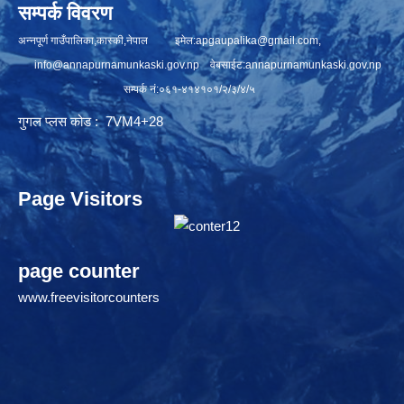
सम्पर्क विवरण
अन्नपूर्ण गाउँपालिका,कास्की,नेपाल इमेल:
apgaupalika@gmail.com
,
info@annapurnamunkaski.gov.np
वेबसाईट:annapurnamunkaski.gov.np
सम्पर्क नं:०६१-४१४१०१/२/३/४/५
गुगल प्लस कोड : 7VM4+28
Page Visitors
page counter
www.freevisitorcounters