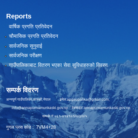
Reports
वार्षिक प्रगति प्रतिवेदन
चौमासिक प्रगति प्रतिवेदन
सार्वजनिक सुनुवाई
सार्वजनिक परीक्षण
गाउँपालिकाबाट वितरण भएका सेवा सुविधाहरुको विवरण
सम्पर्क विवरण
अन्नपूर्ण गाउँपालिका,कास्की,नेपाल इमेल:
apgaupalika@gmail.com
,
info@annapurnamunkaski.gov.np
वेबसाईट:annapurnamunkaski.gov.np
सम्पर्क नं:०६१-४१४१०१/२/३/४/५
गुगल प्लस कोड : 7VM4+28