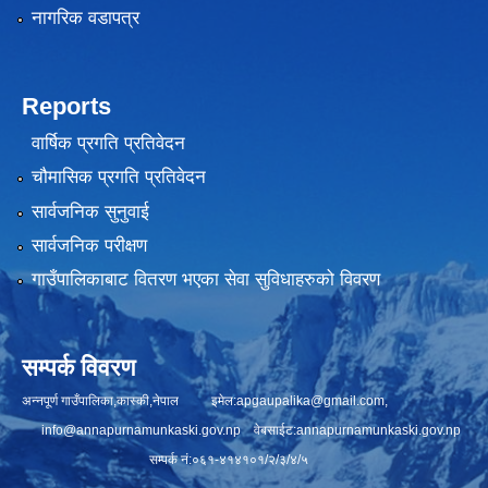
नागरिक वडापत्र
Reports
वार्षिक प्रगति प्रतिवेदन
चौमासिक प्रगति प्रतिवेदन
सार्वजनिक सुनुवाई
सार्वजनिक परीक्षण
गाउँपालिकाबाट वितरण भएका सेवा सुविधाहरुको विवरण
सम्पर्क विवरण
अन्नपूर्ण गाउँपालिका,कास्की,नेपाल इमेल:
apgaupalika@gmail.com
,
info@annapurnamunkaski.gov.np
वेबसाईट:annapurnamunkaski.gov.np
सम्पर्क नं:०६१-४१४१०१/२/३/४/५