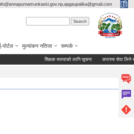
nfo@annapurnamunkaski.gov.np,apgaupalika@gmail.com
Search form
Search
ई-पोर्टल
मुल्यांकन नतिजा
सम्पर्क
शिक्षक सरुवाको लागि सूचना
करारमा सेवा लिने सम्बन्