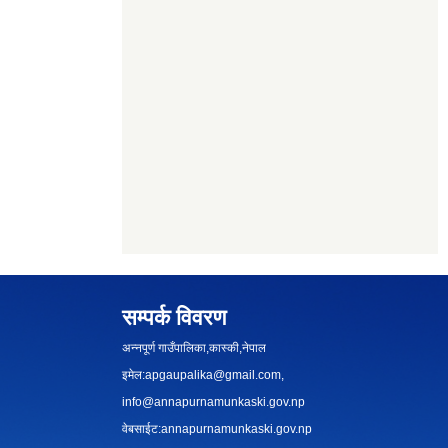
सम्पर्क विवरण
अन्नपूर्ण गाउँपालिका,कास्की,नेपाल
इमेल:
apgaupalika@gmail.com
,
info@annapurnamunkaski.gov.np
वेबसाईट:annapurnamunkaski.gov.np