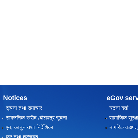
Notices
eGov serv
सूचना तथा समाचार
घटना दर्ता
सार्वजनिक खरीद /बोलपत्र सूचना
सामाजिक सुरक्ष
एन, कानुन तथा निर्देशिका
नागरिक वडापत्
कर तथा शुल्कहरु