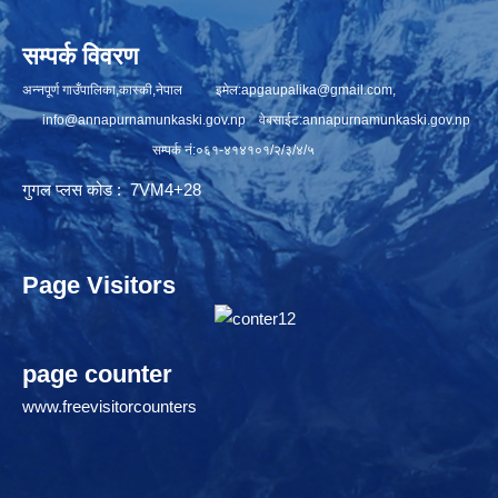
सम्पर्क विवरण
अन्नपूर्ण गाउँपालिका,कास्की,नेपाल इमेल:
apgaupalika@gmail.com
,
info@annapurnamunkaski.gov.np
वेबसाईट:annapurnamunkaski.gov.np
सम्पर्क नं:०६१-४१४१०१/२/३/४/५
गुगल प्लस कोड : 7VM4+28
Page Visitors
page counter
www.freevisitorcounters