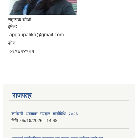
सहायक चौथो
ईमेल:
apgaupalika@gmail.com
फोन:
०६१४१४१०१
राजपत्र
कर्मचारी_अवकाश_उपदान_कार्यविधि_२०८३
प्राकृतिक श्रोत तथा बित्त आयोग द्वारा सार्वजनिक कार्यसम्पादन नतिजा
मिति:
05/19/2026 - 14:49