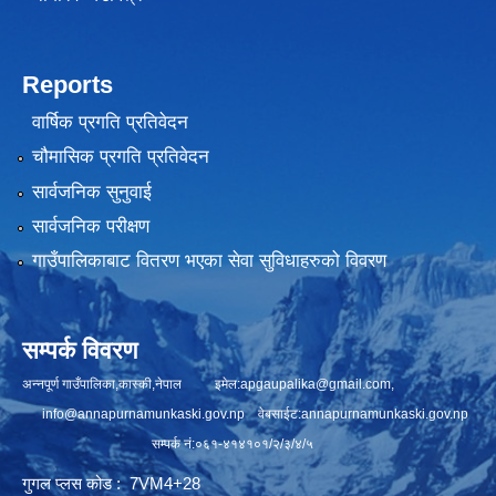
Reports
वार्षिक प्रगति प्रतिवेदन
चौमासिक प्रगति प्रतिवेदन
सार्वजनिक सुनुवाई
सार्वजनिक परीक्षण
गाउँपालिकाबाट वितरण भएका सेवा सुविधाहरुको विवरण
सम्पर्क विवरण
अन्नपूर्ण गाउँपालिका,कास्की,नेपाल इमेल:
apgaupalika@gmail.com
,
info@annapurnamunkaski.gov.np
वेबसाईट:annapurnamunkaski.gov.np
सम्पर्क नं:०६१-४१४१०१/२/३/४/५
गुगल प्लस कोड : 7VM4+28