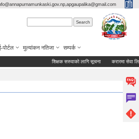
nfo@annapurnamunkaski.gov.np,apgaupalika@gmail.com
Search form
Search
ई-पोर्टल
मुल्यांकन नतिजा
सम्पर्क
शिक्षक सरुवाको लागि सूचना
करारमा सेवा लिने सम