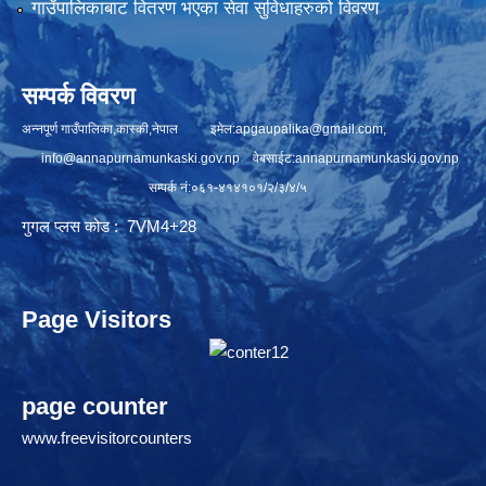
गाउँपालिकाबाट वितरण भएका सेवा सुविधाहरुको विवरण
सम्पर्क विवरण
अन्नपूर्ण गाउँपालिका,कास्की,नेपाल इमेल:
apgaupalika@gmail.com
,
info@annapurnamunkaski.gov.np
वेबसाईट:annapurnamunkaski.gov.np
सम्पर्क नं:०६१-४१४१०१/२/३/४/५
गुगल प्लस कोड : 7VM4+28
Page Visitors
page counter
www.freevisitorcounters