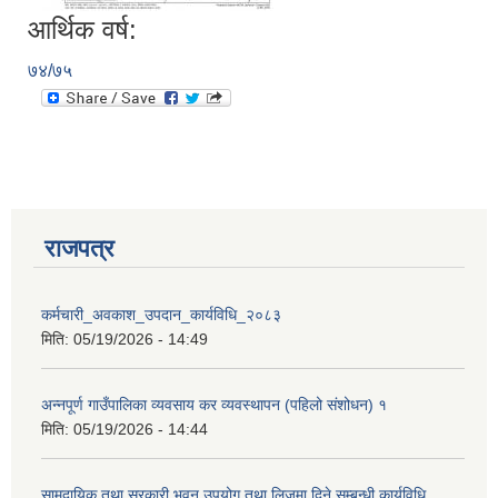
आर्थिक वर्ष:
७४/७५
राजपत्र
कर्मचारी_अवकाश_उपदान_कार्यविधि_२०८३
मिति:
05/19/2026 - 14:49
अन्नपूर्ण गाउँपालिका व्यवसाय कर व्यवस्थापन (पहिलो संशोधन) १
प्राकृतिक श्रोत तथा बित्त आयोग द्वारा सार्वजनिक कार्यसम्पादन नतिजा
मिति:
05/19/2026 - 14:44
सामुदायिक तथा सरकारी भवन उपयोग तथा लिजमा दिने सम्बन्धी कार्यविधि