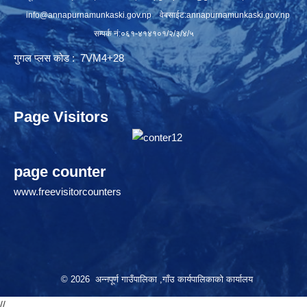
info@annapurnamunkaski.gov.np
वेबसाईट:annapurnamunkaski.gov.np
सम्पर्क नं:०६१-४१४१०१/२/३/४/५
गुगल प्लस कोड : 7VM4+28
Page Visitors
page counter
www.freevisitorcounters
© 2026 अन्नपूर्ण गाउँपालिका ,गाँउ कार्यपालिकाको कार्यालय
//