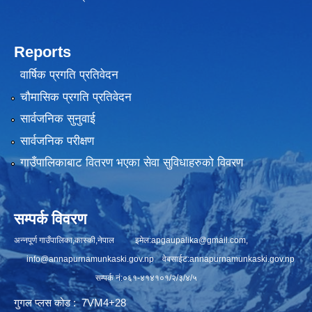
Reports
वार्षिक प्रगति प्रतिवेदन
चौमासिक प्रगति प्रतिवेदन
सार्वजनिक सुनुवाई
सार्वजनिक परीक्षण
गाउँपालिकाबाट वितरण भएका सेवा सुविधाहरुको विवरण
सम्पर्क विवरण
अन्नपूर्ण गाउँपालिका,कास्की,नेपाल इमेल:
apgaupalika@gmail.com
,
info@annapurnamunkaski.gov.np
वेबसाईट:annapurnamunkaski.gov.np
सम्पर्क नं:०६१-४१४१०१/२/३/४/५
गुगल प्लस कोड : 7VM4+28