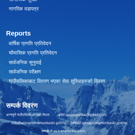
नागरिक वडापत्र
Reports
वार्षिक प्रगति प्रतिवेदन
चौमासिक प्रगति प्रतिवेदन
सार्वजनिक सुनुवाई
सार्वजनिक परीक्षण
गाउँपालिकाबाट वितरण भएका सेवा सुविधाहरुको विवरण
सम्पर्क विवरण
अन्नपूर्ण गाउँपालिका,कास्की,नेपाल इमेल:
apgaupalika@gmail.com
,
info@annapurnamunkaski.gov.np
वेबसाईट:annapurnamunkaski.gov.np
सम्पर्क नं:०६१-४१४१०१/२/३/४/५