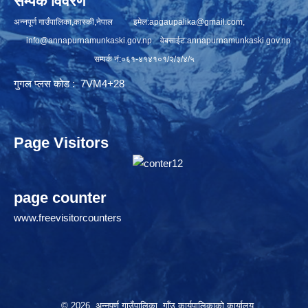
सम्पर्क विवरण
अन्नपूर्ण गाउँपालिका,कास्की,नेपाल इमेल:
apgaupalika@gmail.com
,
info@annapurnamunkaski.gov.np
वेबसाईट:annapurnamunkaski.gov.np
सम्पर्क नं:०६१-४१४१०१/२/३/४/५
गुगल प्लस कोड : 7VM4+28
Page Visitors
page counter
www.freevisitorcounters
© 2026 अन्नपूर्ण गाउँपालिका ,गाँउ कार्यपालिकाको कार्यालय